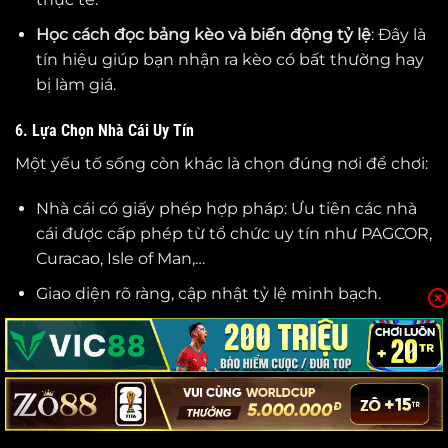
Học cách đọc bảng kèo và biến động tỷ lệ
: Đây là
tín hiệu giúp bạn nhận ra kèo có bất thường hay
bị làm giá.
6. Lựa Chọn Nhà Cái Uy Tín
Một yếu tố sống còn khác là chọn đúng nơi để chơi:
Nhà cái có giấy phép hợp pháp: Ưu tiên các nhà
cái được cấp phép từ tổ chức uy tín như PAGCOR,
Curacao, Isle of Man,…
Giao diện rõ ràng, cập nhật tỷ lệ minh bạch.
Hỗ trợ thanh toán nhanh, bảo mật thông tin cá
nhân.
Có phản hồi từ cộng đồng tốt: Tránh nhà cái có
nhiều phản hồi về “bùng kèo”, chậm thanh toán.