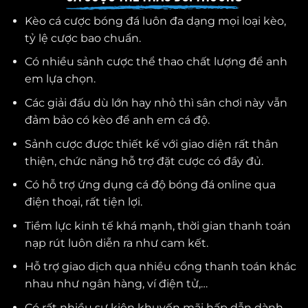
Kèo cá cược bóng đá luôn đa dạng mọi loại kèo,
tỷ lệ cược bao chuẩn.
Có nhiều sảnh cược thể thao chất lượng để anh
em lựa chọn.
Các giải đấu dù lớn hay nhỏ thì sân chơi này vẫn
đảm bảo có kèo để anh em cá độ.
Sảnh cược được thiết kế với giao diện rất thân
thiện, chức năng hỗ trợ đặt cược có đầy đủ.
Có hỗ trợ ứng dụng cá độ bóng đá online qua
điện thoại, rất tiện lợi.
Tiềm lực kinh tế khá mạnh, thời gian thanh toán
nạp rút luôn diễn ra như cam kết.
Hỗ trợ giao dịch qua nhiều cổng thanh toán khác
nhau như ngân hàng, ví điện tử,…
Có rất nhiều sự kiện khuyến mãi hấp dẫn dành