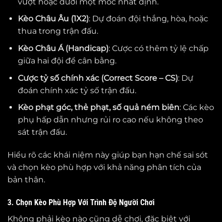
vượt hoặc dưới một mốc nhất định.
Kèo Châu Âu (1X2)
: Dự đoán đội thắng, hòa, hoặc
thua trong trận đấu.
Kèo Châu Á (Handicap)
: Cược có thêm tỷ lệ chấp
giữa hai đội để cân bằng.
Cược tỷ số chính xác (Correct Score – CS)
: Dự
đoán chính xác tỷ số trận đấu.
Kèo phạt góc, thẻ phạt, số quả ném biên
: Các kèo
phụ hấp dẫn nhưng rủi ro cao nếu không theo
sát trận đấu.
Hiểu rõ các khái niệm này giúp bạn hạn chế sai sót
và chọn kèo phù hợp với khả năng phân tích của
bản thân.
3. Chọn Kèo Phù Hợp Với Trình Độ Người Chơi
Không phải kèo nào cũng dễ chơi, đặc biệt với