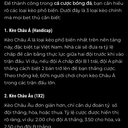
Để thành công trong
cá cược bóng đá
, bạn cần hiểu
rõ các loại kèo phổ biến. Dưới đây là 3 loại kèo chính
mà mọi bet thủ cần biết:
1. Kèo Châu Á (Handicap)
Kèo Châu Á là loại kèo phổ biến nhất trên nền tảng
này, đặc biệt tại Việt Nam. Nhà cái sẽ đưa ra tỷ lệ
chấp để cân bằng thực lực giữa hai đội trước khi vào
trận đấu. Ví dụ, nếu đội A chấp đội B 1 trái, đội A phải
thắng cách biệt 2 bàn trở lên để bạn thắng cược.
Theo thống kê, 60% người chơi chọn kèo Châu Á
trong các trận đấu lớn.
2. Kèo Châu Âu (1X2)
Kèo Châu Âu đơn giản hơn, chỉ cần dự đoán tỷ số
đội thắng, hòa, hoặc thua. Tỷ lệ cược được hiển thị
rõ ràng, ví dụ: 2.00 cho đội A thắng, 3.50 cho hòa, và
2.50 cho đội B thắng.