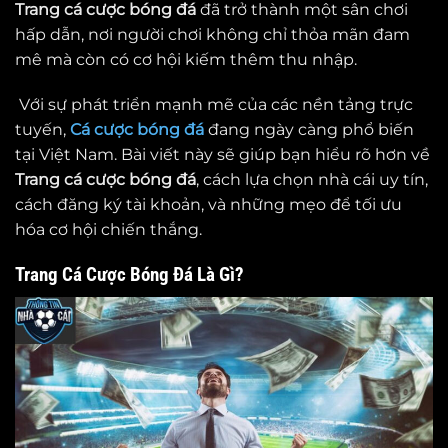
Trang cá cược bóng đá
đã trở thành một sân chơi
hấp dẫn, nơi người chơi không chỉ thỏa mãn đam
mê mà còn có cơ hội kiếm thêm thu nhập.
Với sự phát triển mạnh mẽ của các nền tảng trực
tuyến,
Cá cược bóng đá
đang ngày càng phổ biến
tại Việt Nam. Bài viết này sẽ giúp bạn hiểu rõ hơn về
Trang cá cược bóng đá
, cách lựa chọn nhà cái uy tín,
cách đăng ký tài khoản, và những mẹo để tối ưu
hóa cơ hội chiến thắng.
Trang Cá Cược Bóng Đá Là Gì?