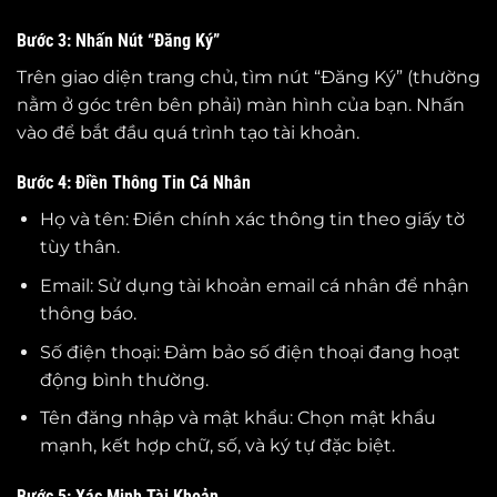
Bước 3: Nhấn Nút “Đăng Ký”
Trên giao diện trang chủ, tìm nút “Đăng Ký” (thường
nằm ở góc trên bên phải) màn hình của bạn. Nhấn
vào để bắt đầu quá trình tạo tài khoản.
Bước 4: Điền Thông Tin Cá Nhân
Họ và tên: Điền chính xác thông tin theo giấy tờ
tùy thân.
Email: Sử dụng tài khoản email cá nhân để nhận
thông báo.
Số điện thoại: Đảm bảo số điện thoại đang hoạt
động bình thường.
Tên đăng nhập và mật khẩu: Chọn mật khẩu
mạnh, kết hợp chữ, số, và ký tự đặc biệt.
Bước 5: Xác Minh Tài Khoản