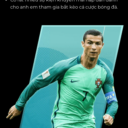
cho anh em tham gia bắt kèo cá cược bóng đá.