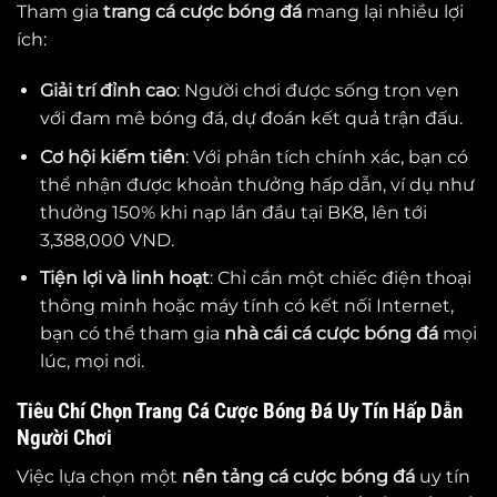
Tham gia
trang cá cược bóng đá
mang lại nhiều lợi
ích:
Giải trí đỉnh cao
: Người chơi được sống trọn vẹn
với đam mê bóng đá, dự đoán kết quả trận đấu.
Cơ hội kiếm tiền
: Với phân tích chính xác, bạn có
thể nhận được khoản thưởng hấp dẫn, ví dụ như
thưởng 150% khi nạp lần đầu tại BK8, lên tới
3,388,000 VND.
Tiện lợi và linh hoạt
: Chỉ cần một chiếc điện thoại
thông minh hoặc máy tính có kết nối Internet,
bạn có thể tham gia
nhà cái cá cược bóng đá
mọi
lúc, mọi nơi.
Tiêu Chí Chọn Trang Cá Cược Bóng Đá Uy Tín Hấp Dẫn
Người Chơi
Việc lựa chọn một
nền tảng cá cược bóng đá
uy tín