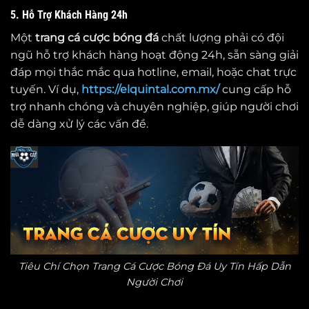
5. Hỗ Trợ Khách Hàng 24h
Một
trang cá cược bóng đá
chất lượng phải có đội
ngũ hỗ trợ khách hàng hoạt động 24h, sẵn sàng giải
đáp mọi thắc mắc qua hotline, email, hoặc chat trực
tuyến. Ví dụ,
https://elquintal.com.mx/
cung cấp hỗ
trợ nhanh chóng và chuyên nghiệp, giúp người chơi
dễ dàng xử lý các vấn đề.
Tiêu Chí Chọn Trang Cá Cược Bóng Đá Uy Tín Hấp Dẫn
Người Chơi