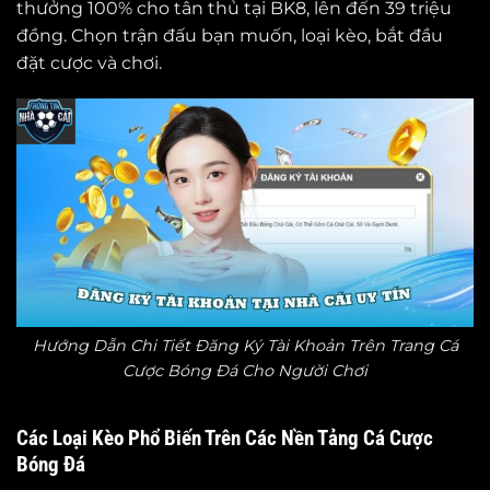
thưởng 100% cho tân thủ tại BK8, lên đến 39 triệu
đồng. Chọn trận đấu bạn muốn, loại kèo, bắt đầu
đặt cược và chơi.
Hướng Dẫn Chi Tiết Đăng Ký Tài Khoản Trên Trang Cá
Cược Bóng Đá Cho Người Chơi
Các Loại Kèo Phổ Biến Trên Các Nền Tảng Cá Cược
Bóng Đá