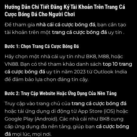
Hướng Dẫn Chi Tiết Đăng Ký Tài Khoản Trên Trang Cá
Cược Bóng Đá Cho Người Chơi
Để tham gia
nhà cái cá cược bóng đá
, bạn cần tạo
tài khoản trên một
trang cá cược bóng đá
uy tín .
Bước 1: Chọn Trang Cá Cược Bóng Đá
Hãy chọn một nhà cái uy tín như BK8, M88, hoặc
VN88. Bạn có thể tham khảo danh sách
top 10
trang
cá cược bóng đá
uy tín năm 2023 từ Outlook India
để đảm bảo lựa chọn đáng tin cậy.
Bước 2: Truy Cập Website Hoặc Ứng Dụng Của Nền Tảng
Truy cập vào trang chủ của
trang cá cược bóng đá
hoặc tải ứng dụng di động từ App Store (iOS) hoặc
Google Play (Android). Các nhà cái như BK8 cung
cấp ứng dụng đa nền tảng, giúp bạn
cá cược bóng
đá
mọi lúc, mọi nơi.