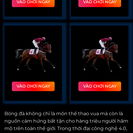
VÀO CHƠI NGAY
VÀO CHƠI NGAY
VÀO CHƠI NGAY
VÀO CHƠI NGAY
Bóng đá không chỉ là môn thể thao vua mà còn là
nguồn cảm hứng bất tận cho hàng triệu người hâm
mộ trên toàn thế giới. Trong thời đại công nghệ 4.0,