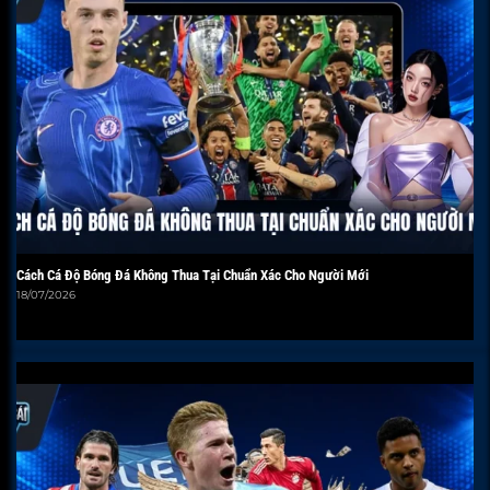
Cách Cá Độ Bóng Đá Không Thua Tại Chuẩn Xác Cho Người Mới
18/07/2026