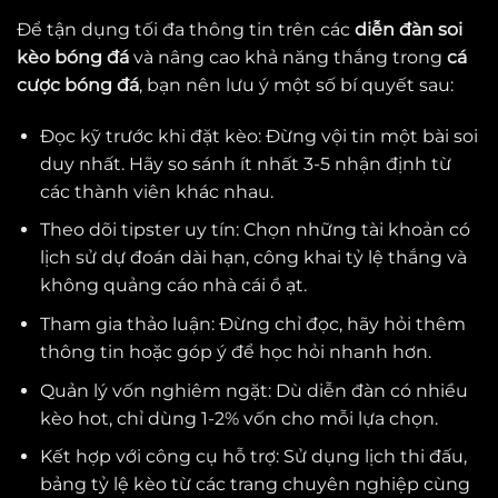
Để tận dụng tối đa thông tin trên các
diễn đàn soi
kèo bóng đá
và nâng cao khả năng thắng trong
cá
cược bóng đá
, bạn nên lưu ý một số bí quyết sau:
Đọc kỹ trước khi đặt kèo: Đừng vội tin một bài soi
duy nhất. Hãy so sánh ít nhất 3-5 nhận định từ
các thành viên khác nhau.
Theo dõi tipster uy tín: Chọn những tài khoản có
lịch sử dự đoán dài hạn, công khai tỷ lệ thắng và
không quảng cáo nhà cái ồ ạt.
Tham gia thảo luận: Đừng chỉ đọc, hãy hỏi thêm
thông tin hoặc góp ý để học hỏi nhanh hơn.
Quản lý vốn nghiêm ngặt: Dù diễn đàn có nhiều
kèo hot, chỉ dùng 1-2% vốn cho mỗi lựa chọn.
Kết hợp với công cụ hỗ trợ: Sử dụng lịch thi đấu,
bảng tỷ lệ kèo từ các trang chuyên nghiệp cùng