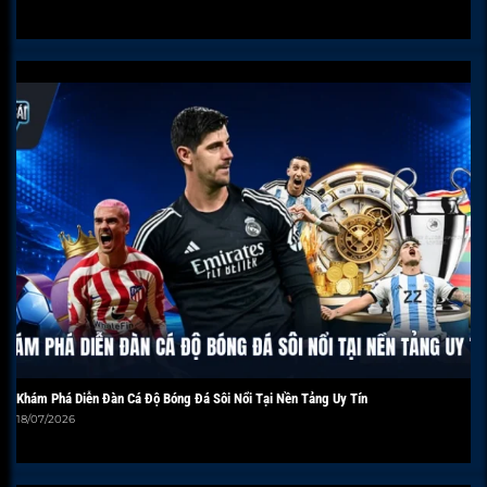
Khám Phá Diễn Đàn Cá Độ Bóng Đá Sôi Nổi Tại Nền Tảng Uy Tín
18/07/2026