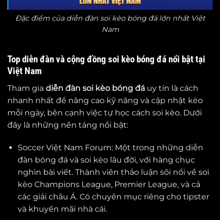
Đặc điểm của diễn đàn soi kèo bóng đá lớn nhất Việt
Nam
Top diễn đàn và cộng đồng soi kèo bóng đá nổi bật tại
Việt Nam
Tham gia
diễn đàn soi kèo bóng đá
uy tín là cách
nhanh nhất để nâng cao kỹ năng và cập nhật kèo
mỗi ngày, bên cạnh việc tự học cách soi kèo. Dưới
đây là những nền tảng nổi bật:
Soccer Việt Nam Forum: Một trong những diễn
đàn bóng đá và soi kèo lâu đời, với hàng chục
nghìn bài viết. Thành viên thảo luận sôi nổi về soi
kèo Champions League, Premier League, và cả
các giải châu Á. Có chuyên mục riêng cho tipster
và khuyến mãi nhà cái.