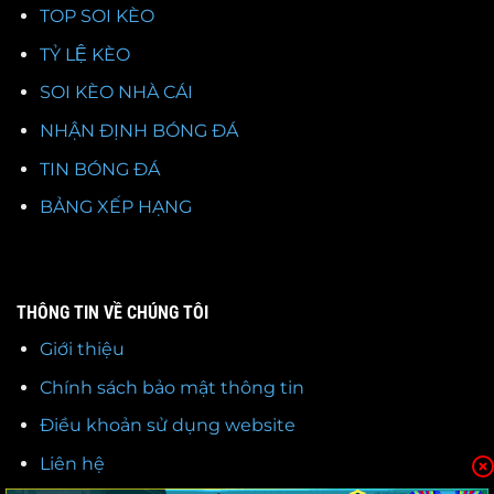
TOP SOI KÈO
TỶ LỆ KÈO
SOI KÈO NHÀ CÁI
NHẬN ĐỊNH BÓNG ĐÁ
TIN BÓNG ĐÁ
BẢNG XẾP HẠNG
THÔNG TIN VỀ CHÚNG TÔI
Giới thiệu
Chính sách bảo mật thông tin
Điều khoản sử dụng website
Liên hệ