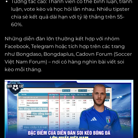
Tương tác cao: Thành viên có thể bình luận, tranh
luận, vote kèo và học hỏi lẫn nhau. Nhiều tipster
chia sẻ kết quả dài hạn với tỷ lệ thắng trên 55-
60%.
Những diễn đàn lớn thường kết hợp với nhóm
Facebook, Telegram hoặc tích hợp trên các trang
như Bongdaso, Bongdaplus, Cadovn Forum (Soccer
Việt Nam Forum) – nơi có hàng nghìn bài viết soi
kèo mỗi tháng.