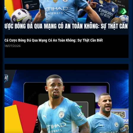
Cá Cược Bóng Đá Qua Mạng Có An Toàn Không: Sự Thật Cần Biết
18/07/2026