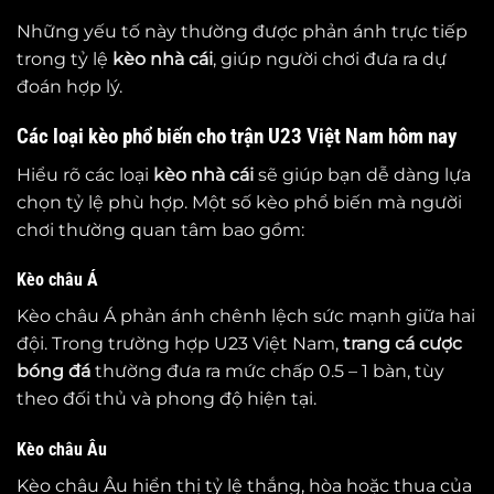
Những yếu tố này thường được phản ánh trực tiếp
trong tỷ lệ
kèo nhà cái
, giúp người chơi đưa ra dự
đoán hợp lý.
Các loại kèo phổ biến cho trận U23 Việt Nam hôm nay
Hiểu rõ các loại
kèo nhà cái
sẽ giúp bạn dễ dàng lựa
chọn tỷ lệ phù hợp. Một số kèo phổ biến mà người
chơi thường quan tâm bao gồm:
Kèo châu Á
Kèo châu Á phản ánh chênh lệch sức mạnh giữa hai
đội. Trong trường hợp U23 Việt Nam,
trang cá cược
bóng đá
thường đưa ra mức chấp 0.5 – 1 bàn, tùy
theo đối thủ và phong độ hiện tại.
Kèo châu Âu
Kèo châu Âu hiển thị tỷ lệ thắng, hòa hoặc thua của