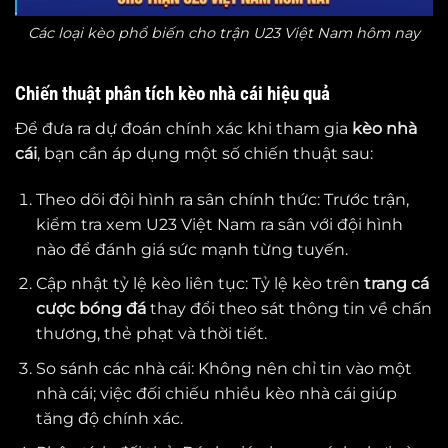
Các loại kèo phổ biến cho trận U23 Việt Nam hôm nay
Chiến thuật phân tích kèo nhà cái hiệu quả
Để đưa ra dự đoán chính xác khi tham gia
kèo nhà
cái
, bạn cần áp dụng một số chiến thuật sau:
Theo dõi đội hình ra sân chính thức: Trước trận,
kiểm tra xem U23 Việt Nam ra sân với đội hình
nào để đánh giá sức mạnh từng tuyến.
Cập nhật tỷ lệ kèo liên tục: Tỷ lệ kèo trên
trang cá
cược bóng đá
thay đổi theo sát thông tin về chấn
thương, thẻ phạt và thời tiết.
So sánh các nhà cái: Không nên chỉ tin vào một
nhà cái; việc đối chiếu nhiều kèo nhà cái giúp
tăng độ chính xác.