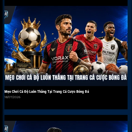
Mẹo Chơi Cá Độ Luôn Thắng Tại Trang Cá Cược Bóng Đá
18/07/2026