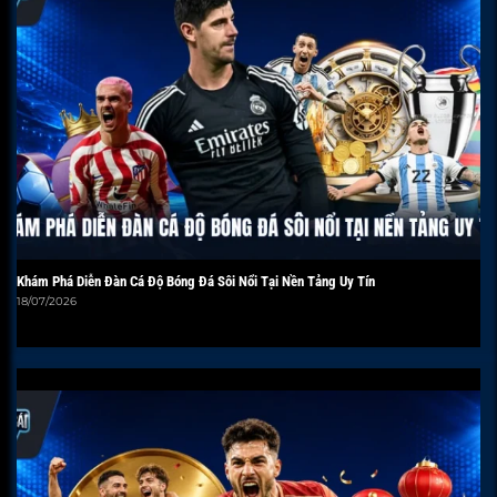
Khám Phá Diễn Đàn Cá Độ Bóng Đá Sôi Nổi Tại Nền Tảng Uy Tín
18/07/2026