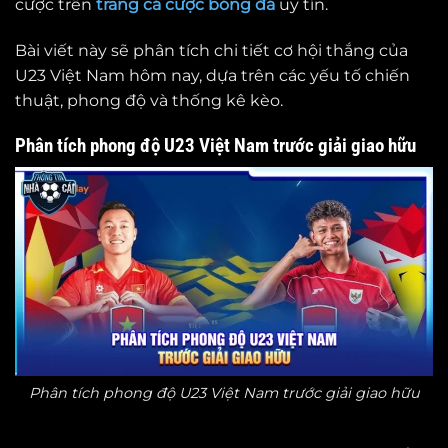
cược trên
trang cá cược bóng đá
uy tín.
Bài viết này sẽ phân tích chi tiết cơ hội thắng của
U23 Việt Nam hôm nay, dựa trên các yếu tố chiến
thuật, phong độ và thống kê kèo.
Phân tích phong độ U23 Việt Nam trước giải giao hữu
Phân tích phong độ U23 Việt Nam trước giải giao hữu