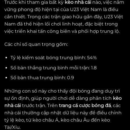
Trước khi tham gia bất kỳ
kèo nhà cái
nào, việc nắm
vững phong độ hiện tại của U23 Việt Nam là điều
cần thiết. Trong các trận giao hữu gần đây, U23 Việt
Nam đã thể hiện lối chơi linh hoạt, đặc biệt trong
việc triển khai tấn công biên và phối hợp trung lộ.
Các chỉ số quan trọng gồm:
Tỷ lệ kiểm soát bóng trung bình: 54%
Số bàn thắng trung bình mỗi trận: 1.8
Số bàn thua trung bình: 0.9
Những con số này cho thấy đội bóng đang duy trì
sự ổn định, giúp người chơi dễ dàng phân tích
kèo
nhà cái
trước trận. Trên
trang cá cược bóng đá
, các
nhà cái thường cập nhật dữ liệu này để điều chỉnh
tỷ lệ kèo, từ kèo châu Á, kèo châu Âu đến kèo
Tài/Xỉu.