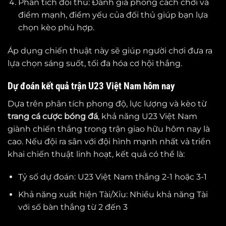
Phân tích đối thủ: Đánh giá phong cách chơi và
điểm mạnh, điểm yếu của đối thủ giúp bạn lựa
chọn kèo phù hợp.
Áp dụng chiến thuật này sẽ giúp người chơi đưa ra
lựa chọn sáng suốt, tối đa hóa cơ hội thắng.
Dự đoán kết quả trận U23 Việt Nam hôm nay
Dựa trên phân tích phong độ, lực lượng và kèo từ
trang cá cược bóng đá
, khả năng U23 Việt Nam
giành chiến thắng trong trận giao hữu hôm nay là
cao. Nếu đội ra sân với đội hình mạnh nhất và triển
khai chiến thuật linh hoạt, kết quả có thể là:
Tỷ số dự đoán: U23 Việt Nam thắng 2-1 hoặc 3-1
Khả năng xuất hiện Tài/Xỉu: Nhiều khả năng Tài
với số bàn thắng từ 2 đến 3