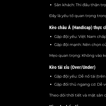
Sân khách: Thi đấu thận t
Đây là yếu tố quan trọng tro
Kèo châu Á (Handicap) thực c
Gặp đội yếu: Việt Nam chấp
Gặp đội mạnh: Nên chọn cử
Mẹo quan trọng: Không vào kè
Kèo tài xỉu (Over/Under)
Gặp đội yếu: Dễ nổ tài (trên
Gặp đối thủ ngang cơ: Dễ v
Theo dõi thời tiết và mặt sâ