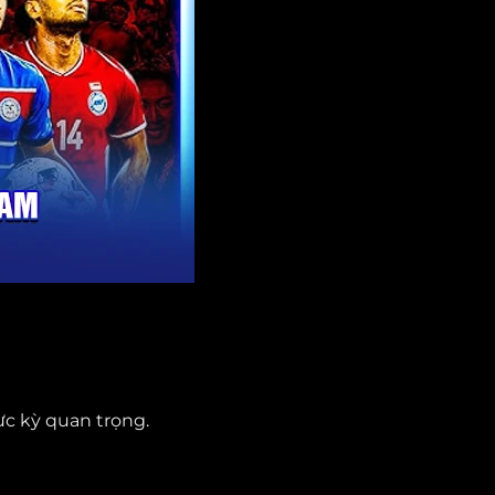
cực kỳ quan trọng.