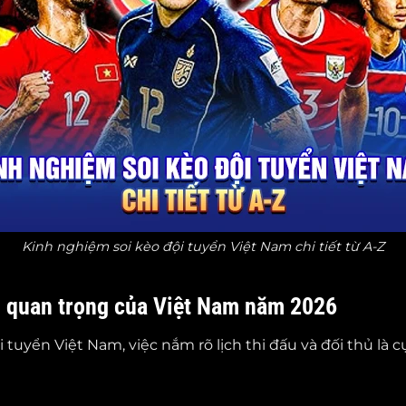
Kinh nghiệm soi kèo đội tuyển Việt Nam chi tiết từ A-Z
hủ quan trọng của Việt Nam năm 2026
i tuyển Việt Nam, việc nắm rõ lịch thi đấu và đối thủ là 