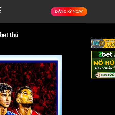
ĐĂNG KÝ NGAY
C
bet thủ