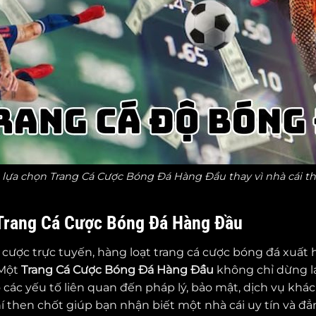
n lựa chọn Trang Cá Cược Bóng Đá Hàng Đầu thay vì nhà cái 
 Trang Cá Cược Bóng Đá Hàng Đầu
 cược trực tuyến, hàng loạt trang cá cược bóng đá xuất
 Một
Trang Cá Cược Bóng Đá Hàng Đầu
không chỉ dừng lạ
các yếu tố liên quan đến pháp lý, bảo mật, dịch vụ khá
hí then chốt giúp bạn nhận biết một nhà cái uy tín và đẳ