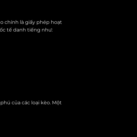
o chính là giấy phép hoạt
ốc tế danh tiếng như:
phú của các loại kèo. Một