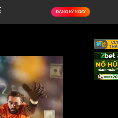
C
ĐĂNG KÝ NGAY