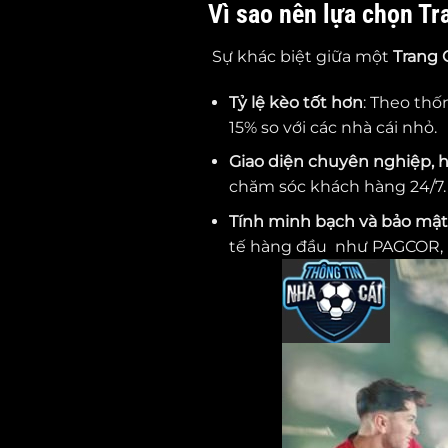
Vì sao nên lựa chọn T
Sự khác biệt giữa một
Trang 
Tỷ lệ kèo tốt hơn
: Theo thố
15% so với các nhà cái nhỏ.
Giao diện chuyên nghiệp, h
chăm sóc khách hàng 24/7.
Tính minh bạch và bảo mật
tế hàng đầu như PAGCOR, I