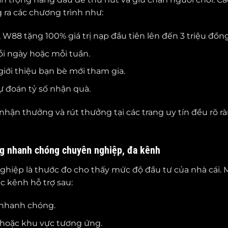
ra các chương trình như:
 W88 tặng 100% giá trị nạp đầu tiên lên đến 3 triệu đồng
i ngày hoặc mỗi tuần.
iới thiệu bạn bè mới tham gia.
ự đoán tỷ số nhận quà.
nhận thưởng và rút thưởng tại các trang uy tín đều rõ 
ng nhanh chóng chuyên nghiệp, đa kênh
nghiệp là thước đo cho thấy mức độ đầu tư của nhà cái.
c kênh hỗ trợ sau:
i nhanh chóng.
m hoặc khu vực tương ứng.