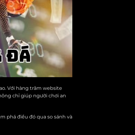
o. Với hàng trăm website
ông chỉ giúp người chơi an
hám phá điều đó qua so sánh và