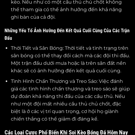
kèo. Nếu như có một cầu thủ chủ chốt không
thể tham gia có thể ảnh hưởng đến khả năng
ghi bàn của cả đội.
Những Yếu Tố Ảnh Hưởng Đến Kết Quả Cuối Cùng Của Các Trận
Đấu
Thời Tiết và Sân Bóng: Thời tiết và tình trạng trên
sân bóng có thể thay đổi cách mà các đội thi đấu.
Một trận đấu dưới mưa hoặc là trên sân đất nền
khác sẽ có ảnh hưởng đến kết quả cuối cùng.
Tình Hình Chấn Thương và Treo Sáo: Việc đánh
giá các tình hình chấn thương và treo sáo sẽ giúp
dự đoán khả năng thi đấu của các cầu thủ. Nếu
như một đội mất nhiều cầu thủ chủ chốt, đặc
biệt là ở các vị trí quan trọng, cơ hội họ giành
chiến thắng có thể giảm đi đáng kể.
Các Loại Cược Phổ Biến Khi Soi Kèo Bóng Đá Hôm Nay