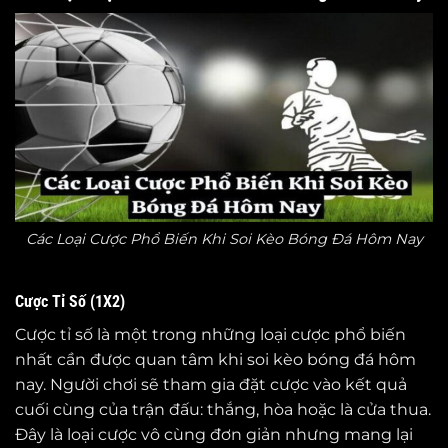
Các Loại Cược Phổ Biến Khi Soi Kèo Bóng Đá Hôm Nay
Cược Tỉ Số (1X2)
Cược tỉ số là một trong những loại cược phổ biến
nhất cần được quan tâm khi soi kèo bóng đá hôm
nay. Người chơi sẽ tham gia đặt cược vào kết quả
cuối cùng của trận đấu: thắng, hòa hoặc là cửa thua.
Đây là loại cược vô cùng đơn giản nhưng mang lại