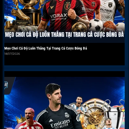
Mẹo Chơi Cá Độ Luôn Thắng Tại Trang Cá Cược Bóng Đá
18/07/2026