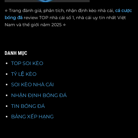
⭐ Trang đánh giá, phân tích, nhận định kèo nhà cái,
cá cược
bóng đá
review TOP nhà cái số 1, nhà cái uy tín nhất Việt
Nam và thế giới năm 2025 ⭐
DANH MỤC
TOP SOI KÈO
TỶ LỆ KÈO
SOI KÈO NHÀ CÁI
NHẬN ĐỊNH BÓNG ĐÁ
TIN BÓNG ĐÁ
BẢNG XẾP HẠNG