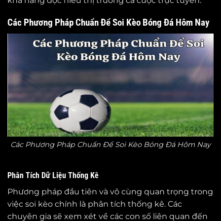
khả năng đọc hiểu thị trường cá cược trực tuyến.
Các Phương Pháp Chuẩn Để Soi Kèo Bóng Đá Hôm Nay
Các Phương Pháp Chuẩn Để Soi Kèo Bóng Đá Hôm Nay
Phân Tích Dữ Liệu Thống Kê
Phương pháp đầu tiên và vô cùng quan trọng trong
việc soi kèo chính là phân tích thống kê. Các
chuyên gia sẽ xem xét về các con số liên quan đến