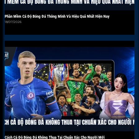
Phần Mềm Cá Độ Bóng Đá Thông Minh Và Hiệu Quả Nhất Hiện Nay
18/07/2026
Cách Cá Độ Bóng Đá Không Thua Tại Chuẩn Xác Cho Người Mới