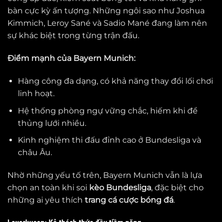
bàn cực kỳ ấn tượng. Những ngôi sao như Joshua
Kimmich, Leroy Sané và Sadio Mané đang làm nên
sự khác biệt trong từng trận đấu.
Điểm mạnh của Bayern Munich:
Hàng công đa dạng, có khả năng thay đổi lối chơi
linh hoạt.
Hệ thống phòng ngự vững chắc, hiếm khi để
thủng lưới nhiều.
Kinh nghiệm thi đấu đỉnh cao ở Bundesliga và
châu Âu.
Nhờ những yếu tố trên, Bayern Munich vẫn là lựa
chọn an toàn khi soi
kèo Bundesliga
, đặc biệt cho
những ai yêu thích
trang cá cược bóng đá
.