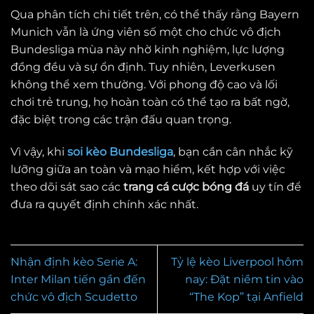
Qua phân tích chi tiết trên, có thể thấy rằng Bayern
Munich vẫn là ứng viên số một cho chức vô địch
Bundesliga mùa này nhờ kinh nghiệm, lực lượng
đồng đều và sự ổn định. Tuy nhiên, Leverkusen
không thể xem thường. Với phong độ cao và lối
chơi trẻ trung, họ hoàn toàn có thể tạo ra bất ngờ,
đặc biệt trong các trận đấu quan trọng.
Vì vậy, khi
soi kèo Bundesliga
, bạn cần cân nhắc kỹ
lưỡng giữa an toàn và mạo hiểm, kết hợp với việc
theo dõi sát sao các
trang cá cược bóng đá
uy tín để
đưa ra quyết định chính xác nhất.
Nhận định kèo Serie A:
Tỷ lệ kèo Liverpool hôm
Inter Milan tiến gần đến
nay: Đặt niềm tin vào
chức vô địch Scudetto
“The Kop” tại Anfield