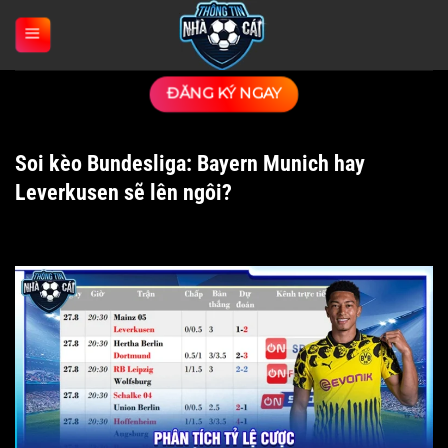
Bỏ
qua
nội
dung
ĐĂNG KÝ NGAY
Soi kèo Bundesliga: Bayern Munich hay
Leverkusen sẽ lên ngôi?