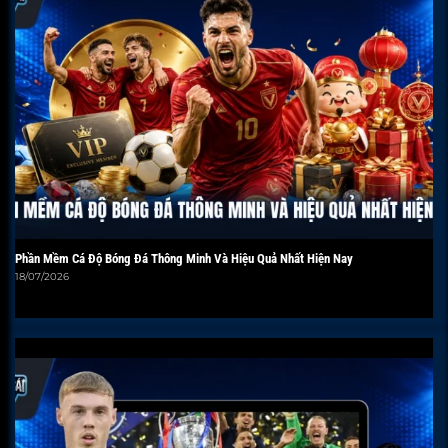
Phần Mềm Cá Độ Bóng Đá Thông Minh Và Hiệu Quả Nhất Hiện Nay
18/07/2026