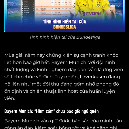
Tình hình hiện tại của Bundesliga
Mùa giải năm nay chứng kiến sự cạnh tranh khốc
liệt hơn bao giờ hết. Bayern Munich, với đội hình
chất lượng và kinh nghiệm dày dạn, vẫn là ứng viên
số 1 cho chức vô địch. Tuy nhiên,
Leverkusen
đang
nổi lên như một đối thủ đáng gờm nhờ phong độ
ổn định và chiến thuật linh hoạt của huấn luyện
viên.
Bayern Munich: “Hùm xám” chưa bao giờ ngủ quên
Bayern Munich vẫn giữ được bản sắc của mình: tấn
công áp đảo, kiểm soát bóng tốt và khả năng ghi