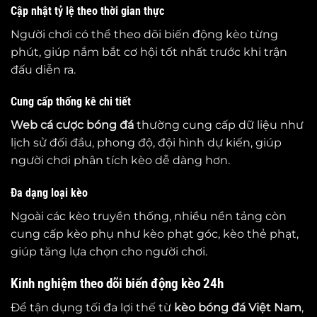
Cập nhật tỷ lệ theo thời gian thực
Người chơi có thể theo dõi biến động kèo từng
phút, giúp nắm bắt cơ hội tốt nhất trước khi trận
đấu diễn ra.
Cung cấp thống kê chi tiết
Web cá cược bóng đá
thường cung cấp dữ liệu như
lịch sử đối đầu, phong độ, đội hình dự kiến, giúp
người chơi phân tích kèo dễ dàng hơn.
Đa dạng loại kèo
Ngoài các kèo truyền thống, nhiều nền tảng còn
cung cấp kèo phụ như kèo phạt góc, kèo thẻ phạt,
giúp tăng lựa chọn cho người chơi.
Kinh nghiệm theo dõi biến động kèo 24h
Để tận dụng tối đa lợi thế từ
kèo bóng đá Việt Nam
,