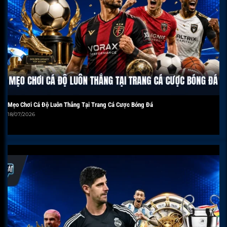
Mẹo Chơi Cá Độ Luôn Thắng Tại Trang Cá Cược Bóng Đá
18/07/2026