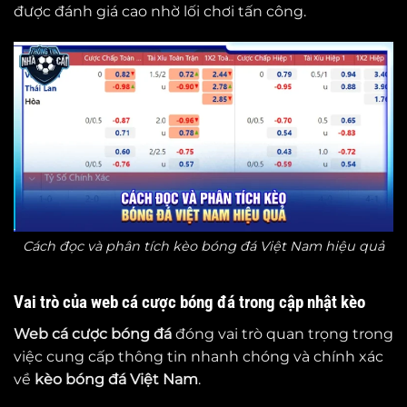
được đánh giá cao nhờ lối chơi tấn công.
Cách đọc và phân tích kèo bóng đá Việt Nam hiệu quả
Vai trò của web cá cược bóng đá trong cập nhật kèo
Web cá cược bóng đá
đóng vai trò quan trọng trong
việc cung cấp thông tin nhanh chóng và chính xác
về
kèo bóng đá Việt Nam
.