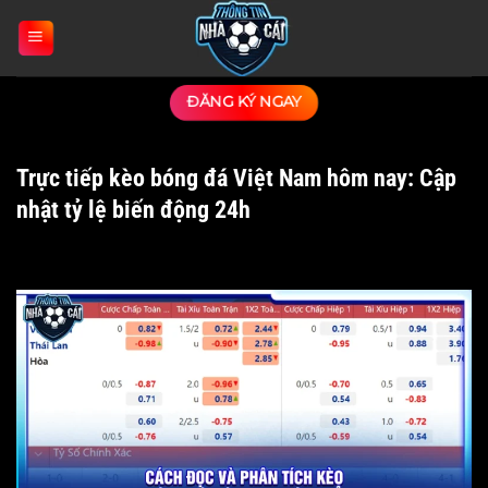
Bỏ
qua
nội
dung
ĐĂNG KÝ NGAY
Trực tiếp kèo bóng đá Việt Nam hôm nay: Cập
nhật tỷ lệ biến động 24h