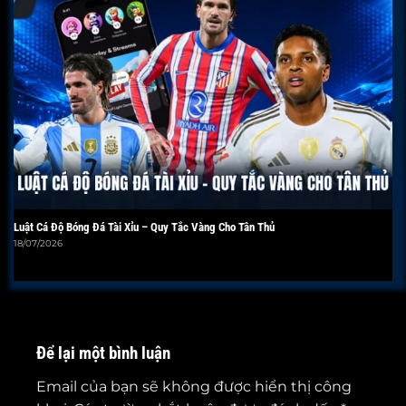
Luật Cá Độ Bóng Đá Tài Xỉu – Quy Tắc Vàng Cho Tân Thủ
18/07/2026
Để lại một bình luận
Email của bạn sẽ không được hiển thị công