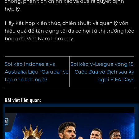
chóng, phân tích chính xác và đưa ra quyết định
hợp lý.
Hãy kết hợp kiến thức, chiến thuật và quản lý vốn
hiệu quả để tận dụng tối đa cơ hội từ thị trường kèo
bóng đá Việt Nam hôm nay.
Soi kèo Indonesia vs
Soi kèo V-League vòng 15:
Australia: Liệu “Garuda” có
Cuộc đua vô địch sau kỳ
tạo nên bất ngờ?
nghỉ FIFA Days
Bài viết liên quan: