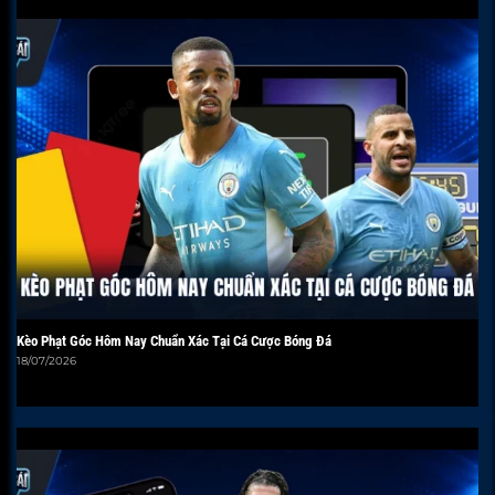
Kèo Phạt Góc Hôm Nay Chuẩn Xác Tại Cá Cược Bóng Đá
18/07/2026