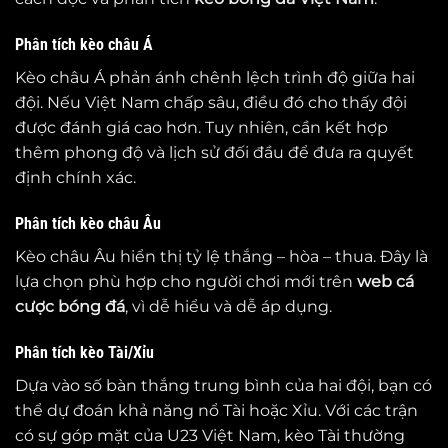
Phân tích kèo châu Á
Kèo châu Á phản ánh chênh lệch trình độ giữa hai
đội. Nếu Việt Nam chấp sâu, điều đó cho thấy đội
được đánh giá cao hơn. Tuy nhiên, cần kết hợp
thêm phong độ và lịch sử đối đầu để đưa ra quyết
định chính xác.
Phân tích kèo châu Âu
Kèo châu Âu hiển thị tỷ lệ thắng – hòa – thua. Đây là
lựa chọn phù hợp cho người chơi mới trên
web cá
cược bóng đá
, vì dễ hiểu và dễ áp dụng.
Phân tích kèo Tài/Xỉu
Dựa vào số bàn thắng trung bình của hai đội, bạn có
thể dự đoán khả năng nổ Tài hoặc Xỉu. Với các trận
có sự góp mặt của U23 Việt Nam, kèo Tài thường