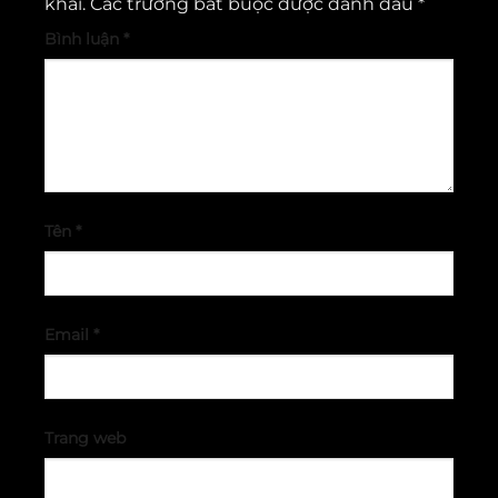
khai.
Các trường bắt buộc được đánh dấu
*
Bình luận
*
Tên
*
Email
*
Trang web