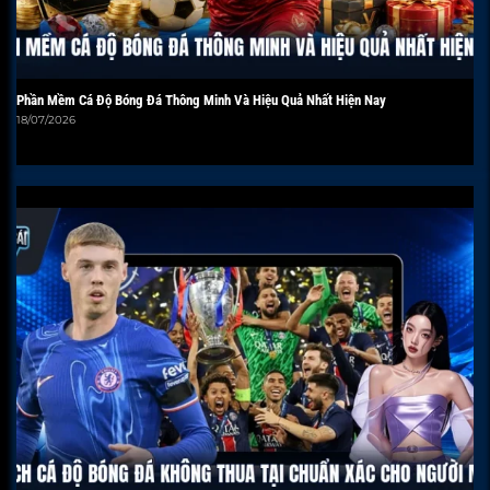
Phần Mềm Cá Độ Bóng Đá Thông Minh Và Hiệu Quả Nhất Hiện Nay
18/07/2026