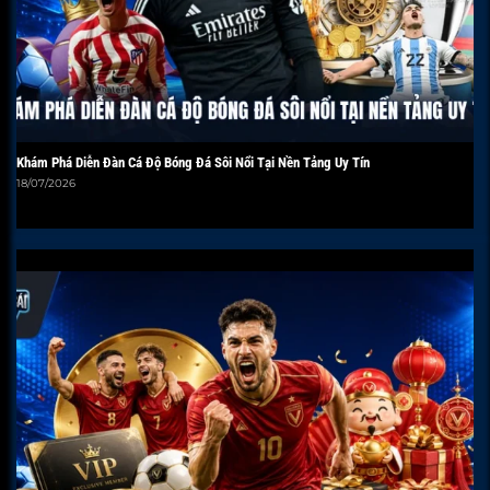
Khám Phá Diễn Đàn Cá Độ Bóng Đá Sôi Nổi Tại Nền Tảng Uy Tín
18/07/2026