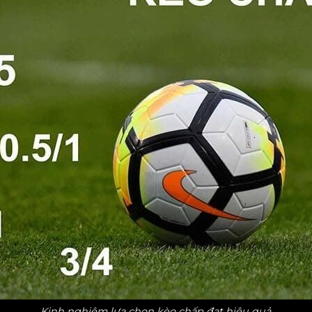
Kinh nghiệm lựa chọn kèo chấp đạt hiệu quả