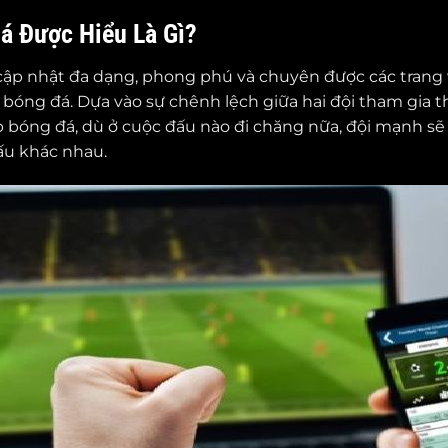
á Được Hiểu Là Gì?
cập nhật đa dạng, phong phú và chuyên được các trang w
bóng đá. Dựa vào sự chênh lệch giữa hai đội tham gia thi
 bóng đá, dù ở cuộc đấu nào đi chăng nữa, đội mạnh sẽ 
ấu khác nhau.