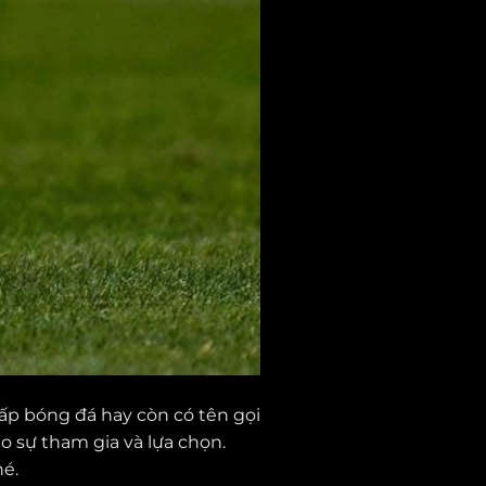
ấp bóng đá hay còn có tên gọi
o sự tham gia và lựa chọn.
é.