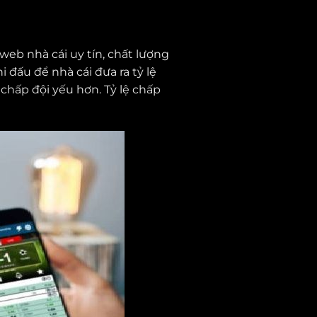
eb nhà cái uy tín, chất lượng
 đấu để nhà cái đưa ra tỷ lệ
chấp đội yếu hơn. Tỷ lệ chấp