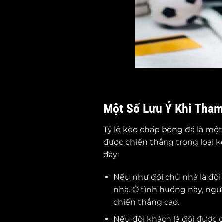
Một Số Lưu Ý Khi Tham
Tỷ lệ kèo chấp bóng đá là một
được chiến thắng trong loại k
đây:
Nếu như đội chủ nhà là đội 
nhà. Ở tình huống này, ngư
chiến thắng cao.
Nếu đội khách là đội được c