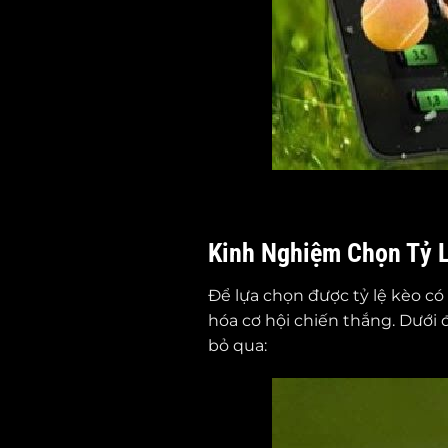
Kinh Nghiệm Chọn Tỷ 
Để lựa chọn được tỷ lệ kèo có 
hóa cơ hội chiến thắng. Dưới
bỏ qua: