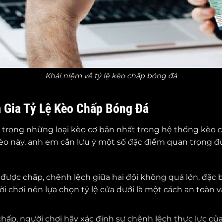
Khái niệm về tỷ lệ kèo chấp bóng đá
 Gia Tỷ Lệ Kèo Chấp Bóng Đá
 trong những loại kèo cơ bản nhất trong hệ thống kèo c
èo này, anh em cần lưu ý một số đặc điểm quan trọng đư
được chấp, chênh lệch giữa hai đội không quá lớn, đặc b
ời chơi nên lựa chọn tỷ lệ cửa dưới là một cách an toàn
hấp, người chơi hãy xác định sự chênh lệch thực lực của