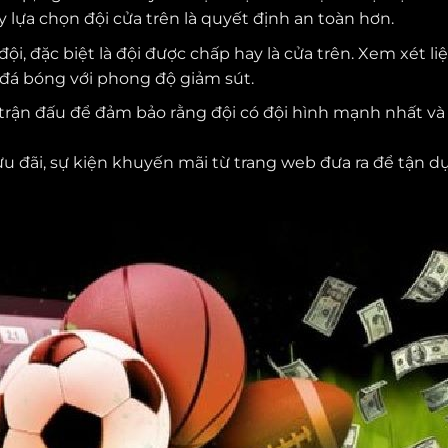
 lựa chọn đội cửa trên là quyết định an toàn hơn.
ội, đặc biệt là đội được chấp hay là cửa trên. Xem xét l
 đá bóng với phong độ giảm sút.
 trận đấu để đảm bảo rằng đội có đội hình mạnh nhất và
u đãi, sự kiện khuyến mãi từ trang web đưa ra để tận dụ