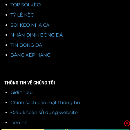
TOP SOI KÈO
TỶ LỆ KÈO
SOI KÈO NHÀ CÁI
NHẬN ĐỊNH BÓNG ĐÁ
TIN BÓNG ĐÁ
BẢNG XẾP HẠNG
THÔNG TIN VỀ CHÚNG TÔI
Giới thiệu
Chính sách bảo mật thông tin
Điều khoản sử dụng website
Liên hệ