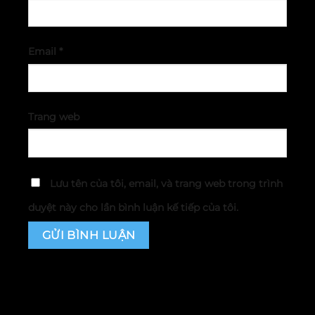
Email
*
Trang web
Lưu tên của tôi, email, và trang web trong trình
duyệt này cho lần bình luận kế tiếp của tôi.