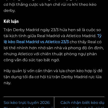
cơ hội thắng cược và hạn chế rủi ro khi theo kèo
derby.
Kết luận
Trận Derby Madrid ngày 23/3 hứa hẹn sẽ là cuộc so
tài kịch tính giữa Real Madrid và Atletico Madrid.
Tỷ
lệ kèo Real Madrid vs Atletico 23/3
cho thấy Real có
lợi thế nhỉnh hơn nhờ sân nhà và phong độ ổn định,
nhưng Atletico với chiến thuật phòng ngự phản
công vẫn đủ sức tạo bất ngờ.
Hãy quản lý vốn cẩn thận và lựa chọn kèo hợp lý để
tận dụng tối đa cơ hội từ trận Derby Madrid rực lửa
này.
Soi kèo trực tuyến 2026:
Cách nhận biết kèo dụ