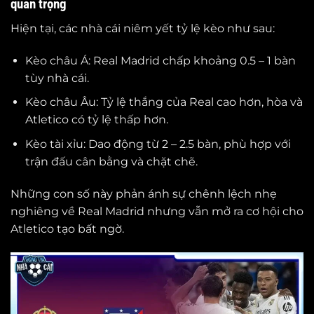
quan trọng
Hiện tại, các nhà cái niêm yết tỷ lệ kèo như sau:
Kèo châu Á: Real Madrid chấp khoảng 0.5 – 1 bàn
tùy nhà cái.
Kèo châu Âu: Tỷ lệ thắng của Real cao hơn, hòa và
Atletico có tỷ lệ thấp hơn.
Kèo tài xỉu: Dao động từ 2 – 2.5 bàn, phù hợp với
trận đấu cân bằng và chặt chẽ.
Những con số này phản ánh sự chênh lệch nhẹ
nghiêng về Real Madrid nhưng vẫn mở ra cơ hội cho
Atletico tạo bất ngờ.