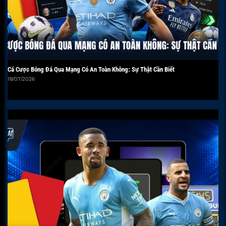
Cá Cược Bóng Đá Qua Mạng Có An Toàn Không: Sự Thật Cần Biết
18/07/2026