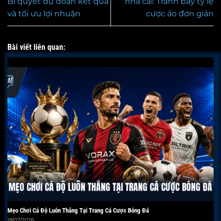
Bí quyết dự đoán kết quả
nhà cái: Tránh bẫy tỷ lệ
và tối ưu lợi nhuận
cược ảo đơn giản
Bài viết liên quan:
Mẹo Chơi Cá Độ Luôn Thắng Tại Trang Cá Cược Bóng Đá
18/07/2026