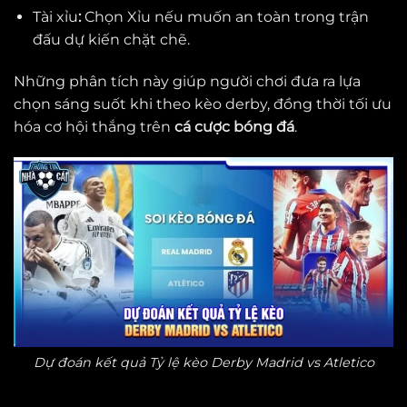
Tài xỉu
:
Chọn Xỉu nếu muốn an toàn trong trận
đấu dự kiến chặt chẽ.
Những phân tích này giúp người chơi đưa ra lựa
chọn sáng suốt khi theo kèo derby, đồng thời tối ưu
hóa cơ hội thắng trên
cá cược bóng đá
.
Dự đoán kết quả Tỷ lệ kèo Derby Madrid vs Atletico