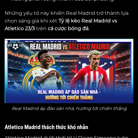
Những yếu tố này khiến Real Madrid trở thành lựa
chọn sáng giá khi xét
Tỷ lệ kèo Real Madrid vs
Atletico 23/3
trên
cá cược bóng đá
.
Real Madrid áp đảo sân nhà, hướng tới chiến thắng
Atletico Madrid thách thức khó nhằn
Atletico Madrid dưới thời HLV Diego Simeone luôn