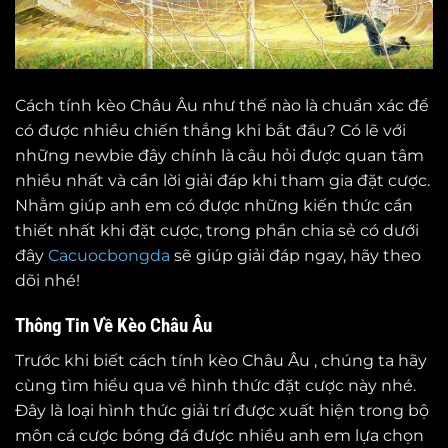
Cách tính kèo Châu Âu như thế nào là chuẩn xác để
có được nhiều chiến thắng khi bắt đầu? Có lẽ với
những newbie đây chính là câu hỏi được quan tâm
nhiều nhất và cần lời giải đáp khi tham gia đặt cược.
Nhằm giúp anh em có được những kiến thức cần
thiết nhất khi đặt cược, trong phần chia sẻ có dưới
đây
Cacuocbongda
sẽ giúp giải đáp ngay, hãy theo
dõi nhé!
Thông Tin Về Kèo Châu Âu
Trước khi biết cách tính kèo Châu Âu , chúng ta hãy
cùng tìm hiểu qua về hình thức đặt cược này nhé.
Đây là loại hình thức giải trí được xuất hiện trong bộ
môn cá cược bóng đá được nhiều anh em lựa chọn