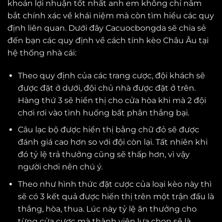
khoản lợi nhuận tốt nhất anh em không chỉ nắm
bắt chính xác về khái niệm mà còn tìm hiểu các quy
định liên quan. Dưới đây Cacuocbongda sẽ chia sẻ
đến bạn các quy định về cách tính kèo Châu Âu tại
hệ thống nhà cái:
Theo quy định của các trang cược, đội khách sẽ
được đặt ở dưới, đội chủ nhà được đặt ở trên.
Hàng thứ 3 sẽ hiển thị cho cửa hòa khi mà 2 đội
chơi rơi vào tình huống bất phân thắng bại.
Câu lạc bộ được hiển thị bằng chữ đỏ sẽ được
đánh giá cao hơn so với đội còn lại. Tất nhiên khi
đó tỷ lệ trả thưởng cũng sẽ thấp hơn, vì vậy
người chơi nên chú ý.
Theo như hình thức đặt cược của loại kèo này thì
sẽ có 3 kết quả được hiển thị trên một trận đấu là
thắng, hòa, thua. Lúc này tỷ lệ ăn thưởng cho
từng cửa cược mà thành viên lựa chọn sẽ là