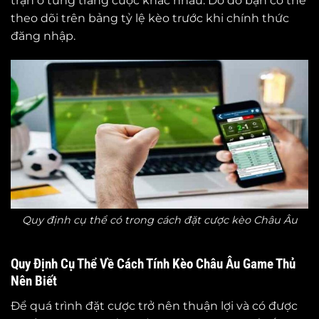
trận ở từng trang cược khác nhau. Do đó bạn có thể
theo dõi trên bảng tỷ lệ kèo trước khi chính thức
đăng nhập.
Quy định cụ thể có trong cách đặt cược kèo Châu Âu
Quy Định Cụ Thể Về Cách Tính Kèo Châu Âu Game Thủ
Nên Biết
Để quá trình đặt cược trở nên thuận lợi và có được