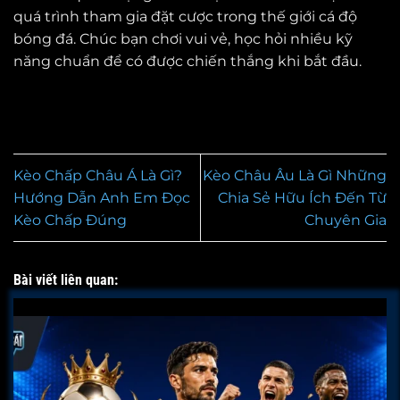
quá trình tham gia đặt cược trong thế giới cá độ
bóng đá. Chúc bạn chơi vui vẻ, học hỏi nhiều kỹ
năng chuẩn để có được chiến thắng khi bắt đầu.
Kèo Chấp Châu Á Là Gì?
Kèo Châu Âu Là Gì Những
Hướng Dẫn Anh Em Đọc
Chia Sẻ Hữu Ích Đến Từ
Kèo Chấp Đúng
Chuyên Gia
Bài viết liên quan: