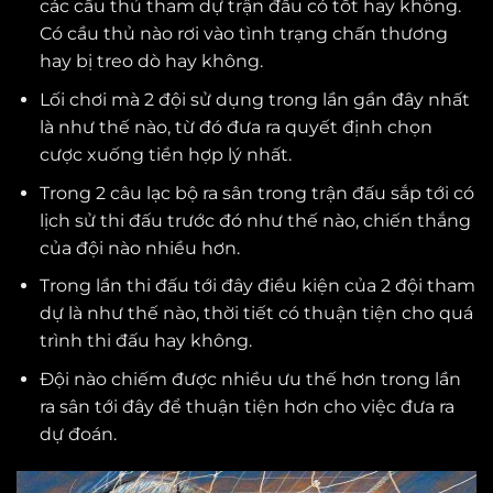
các cầu thủ tham dự trận đấu có tốt hay không.
Có cầu thủ nào rơi vào tình trạng chấn thương
hay bị treo dò hay không.
Lối chơi mà 2 đội sử dụng trong lần gần đây nhất
là như thế nào, từ đó đưa ra quyết định chọn
cược xuống tiền hợp lý nhất.
Trong 2 câu lạc bộ ra sân trong trận đấu sắp tới có
lịch sử thi đấu trước đó như thế nào, chiến thắng
của đội nào nhiều hơn.
Trong lần thi đấu tới đây điều kiện của 2 đội tham
dự là như thế nào, thời tiết có thuận tiện cho quá
trình thi đấu hay không.
Đội nào chiếm được nhiều ưu thế hơn trong lần
ra sân tới đây để thuận tiện hơn cho việc đưa ra
dự đoán.