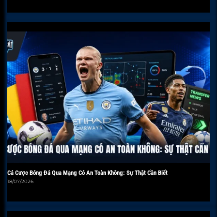
Cá Cược Bóng Đá Qua Mạng Có An Toàn Không: Sự Thật Cần Biết
18/07/2026