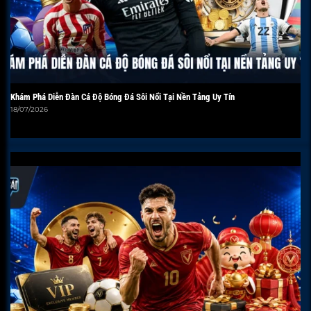
Khám Phá Diễn Đàn Cá Độ Bóng Đá Sôi Nổi Tại Nền Tảng Uy Tín
18/07/2026