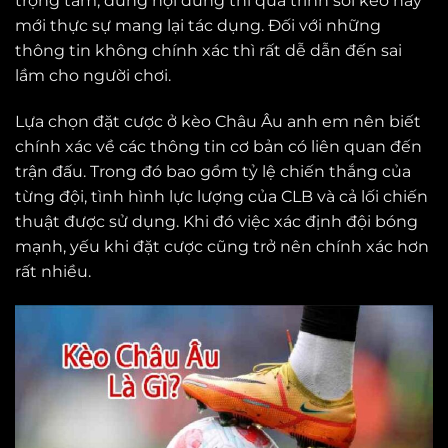
trọng tâm, đúng nội dung thì quá trình soi kèo này
mới thực sự mang lại tác dụng. Đối với những
thông tin không chính xác thì rất dễ dẫn đến sai
lầm cho người chơi.
Lựa chọn đặt cược ở kèo Châu Âu anh em nên biết
chính xác về các thông tin cơ bản có liên quan đến
trận đấu. Trong đó bao gồm tỷ lệ chiến thắng của
từng đội, tình hình lực lượng của CLB và cả lối chiến
thuật được sử dụng. Khi đó việc xác định đội bóng
mạnh, yếu khi đặt cược cũng trở nên chính xác hơn
rất nhiều.