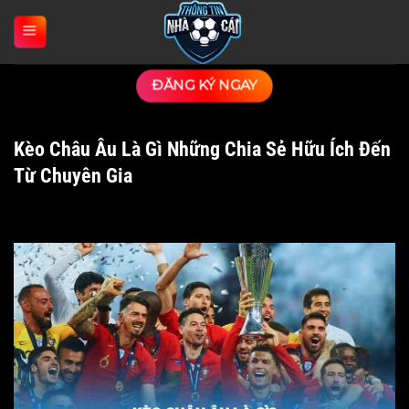
Bỏ
qua
nội
dung
ĐĂNG KÝ NGAY
Kèo Châu Âu Là Gì Những Chia Sẻ Hữu Ích Đến
Từ Chuyên Gia