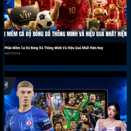
Phần Mềm Cá Độ Bóng Đá Thông Minh Và Hiệu Quả Nhất Hiện Nay
18/07/2026