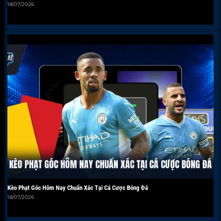
18/07/2026
Kèo Phạt Góc Hôm Nay Chuẩn Xác Tại Cá Cược Bóng Đá
18/07/2026