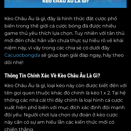
Kèo Châu Âu là gì, đây là hình thức đặt cược phổ
biến trong thế giới cá cược bóng đá được nhiều
game thủ yêu thích lựa chọn. Tuy nhiên với tân thủ
mới đến chắc hẳn vẫn chưa thực sự hiểu rõ về khái
niệm này, vì vậy trong các chia sẻ có dưới đây
Cacuocbongda
sẽ giúp bạn giải đáp ngay, hãy theo
dõi nhé!
Thông Tin Chính Xác Về Kèo Châu Âu Là Gì?
Kèo Châu Âu là gì, loại kèo này còn được biết đến với
tên gọi quen thuộc khác đó chính là kèo 1 x 2. Tại hệ
thống các nhà cái thì đây chính là loại hình cá cược
xuất hiện phổ biến với mục đích xác định đội mạnh
đội yếu. Người chơi lựa chọn dự đoán ở kèo cược
này cần có sự am hiểu lẫn các kiến thức mới có
chiến thắng.