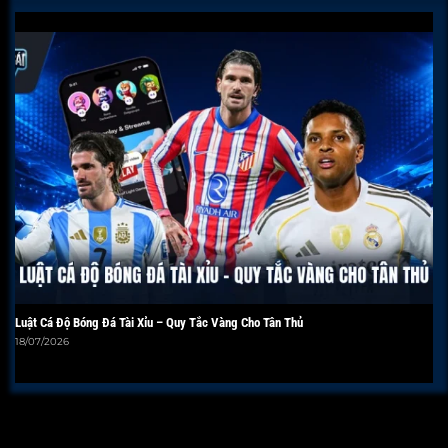
Luật Cá Độ Bóng Đá Tài Xỉu – Quy Tắc Vàng Cho Tân Thủ
18/07/2026