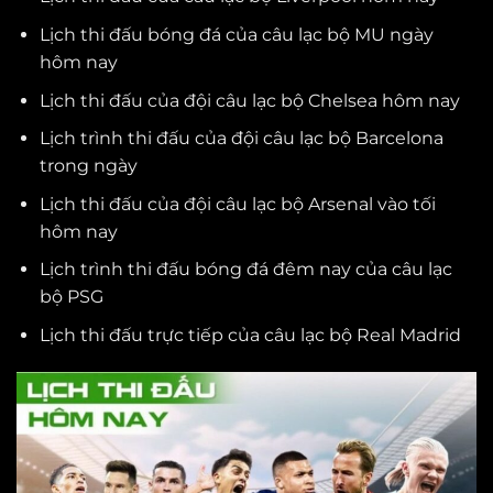
Lịch thi đấu bóng đá của câu lạc bộ MU ngày
hôm nay
Lịch thi đấu của đội câu lạc bộ Chelsea hôm nay
Lịch trình thi đấu của đội câu lạc bộ Barcelona
trong ngày
Lịch thi đấu của đội câu lạc bộ Arsenal vào tối
hôm nay
Lịch trình thi đấu bóng đá đêm nay của câu lạc
bộ PSG
Lịch thi đấu trực tiếp của câu lạc bộ Real Madrid