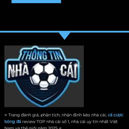
⭐ Trang đánh giá, phân tích, nhận định kèo nhà cái,
cá cược
bóng đá
review TOP nhà cái số 1, nhà cái uy tín nhất Việt
Nam và thế giới năm 2025 ⭐