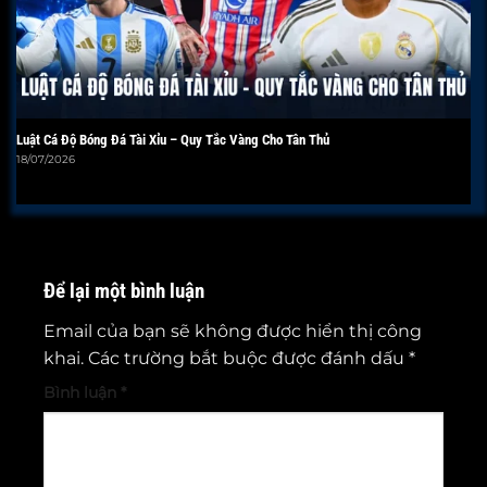
Luật Cá Độ Bóng Đá Tài Xỉu – Quy Tắc Vàng Cho Tân Thủ
18/07/2026
Để lại một bình luận
Email của bạn sẽ không được hiển thị công
khai.
Các trường bắt buộc được đánh dấu
*
Bình luận
*