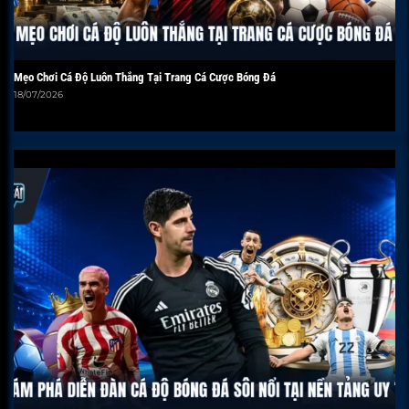
Mẹo Chơi Cá Độ Luôn Thắng Tại Trang Cá Cược Bóng Đá
18/07/2026