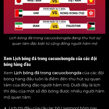
Lịch bóng đá trong cacuocbongda đang thu hút sự
quan tâm đặc biệt từ cộng đồng người hâm mộ
Xem Lịch bóng đá trong cacuocbongda của các đội
bóng hàng đầu
Xem
Lịch bóng đá trong cacuocbongda
của các đội
bóng hàng đầu luôn là điểm đến thu hút sự quan
tâm của đông đảo người hâm mộ. Dưới đây là lịch
thi đấu của một số đội bóng được nhiều người hâm
mộ quan tâm:
Lịch thi đấu của câu lạc bộ Liverpool hôm nay