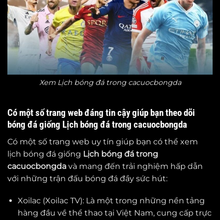
Xem Lịch bóng đá trong cacuocbongda
Có một số trang web đáng tin cậy giúp bạn theo dõi
bóng đá giống Lịch bóng đá trong cacuocbongda
Có một số trang web uy tín giúp bạn có thể xem
lịch bóng đá giống
Lịch bóng đá trong
cacuocbongda
và mang đến trải nghiệm hấp dẫn
với những trận đấu bóng đá đầy sức hút:
Xoilac (Xoilac TV): Là một trong những nền tảng
hàng đầu về thể thao tại Việt Nam, cung cấp trực