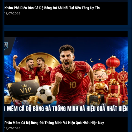
Khám Phá Diễn Đàn Cá Độ Bóng Đá Sôi Nổi Tại Nền Tảng Uy Tín
18/07/2026
Phần Mềm Cá Độ Bóng Đá Thông Minh Và Hiệu Quả Nhất Hiện Nay
18/07/2026