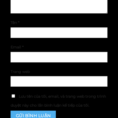
Tên
*
Email
*
Trang web
Lưu tên của tôi, email, và trang web trong trình
duyệt này cho lần bình luận kế tiếp của tôi.