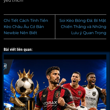
yêu thích!
Chi Tiết Cách Tính Tiền
Soi Kèo Bóng Đá: Bí Mật
Kèo Châu Âu Cơ Bản
Chiến Thắng và Những
Newbie Nên Biết
Lưu ý Quan Trọng
Bài viết liên quan: