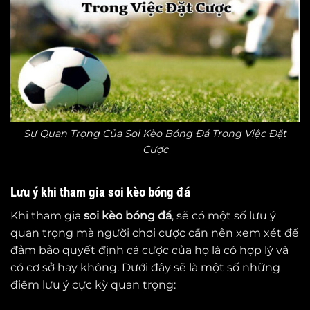
Sự Quan Trọng Của Soi Kèo Bóng Đá Trong Việc Đặt
Cược
Lưu ý khi tham gia soi kèo bóng đá
Khi tham gia
soi kèo bóng đá
, sẽ có một số lưu ý
quan trọng mà người chơi cược cần nên xem xét để
đảm bảo quyết định cá cược của họ là có hợp lý và
có cơ sở hay không. Dưới đây sẽ là một số những
điểm lưu ý cực kỳ quan trọng: