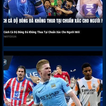
Cách Cá Độ Bóng Đá Không Thua Tại Chuẩn Xác Cho Người Mới
18/07/2026