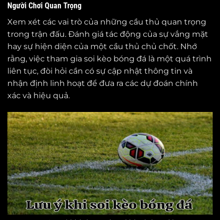
Người Chơi Quan Trọng
Xem xét các vai trò của những cầu thủ quan trọng
trong trận đấu. Đánh giá tác động của sự vắng mặt
hay sự hiện diện của một cầu thủ chủ chốt. Nhớ
rằng, việc tham gia soi kèo bóng đá là một quá trình
liên tục, đòi hỏi cần có sự cập nhật thông tin và
nhận định linh hoạt để đưa ra các dự đoán chính
xác và hiệu quả.