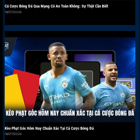
Cá Cược Bóng Đá Qua Mạng Có An Toàn Không: Sự Thật Cần Biết
18/07/2026
Kèo Phạt Góc Hôm Nay Chuẩn Xác Tại Cá Cược Bóng Đá
18/07/2026