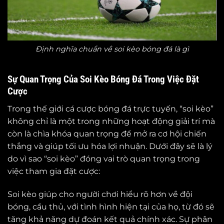
Định nghĩa chuẩn về soi kèo bóng đá là gì
Sự Quan Trọng Của Soi Kèo Bóng Đá Trong Việc Đặt
Cược
Trong thế giới cá cược bóng đá trực tuyến, “soi kèo”
không chỉ là một trong những hoạt động giải trí mà
còn là chìa khóa quan trọng để mở ra cơ hội chiến
thắng và giúp tối ưu hóa lợi nhuận. Dưới đây sẽ là lý
do vì sao “soi kèo” đóng vai trò quan trọng trong
việc tham gia đặt cược:
Soi kèo giúp cho người chơi hiểu rõ hơn về đội
bóng, cầu thủ, với tình hình hiện tại của họ, từ đó sẽ
tăng khả năng dự đoán kết quả chính xác. Sự phân