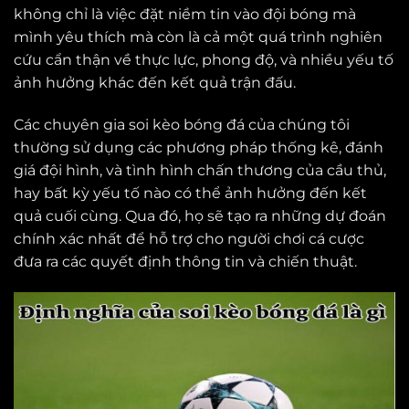
không chỉ là việc đặt niềm tin vào đội bóng mà
mình yêu thích mà còn là cả một quá trình nghiên
cứu cẩn thận về thực lực, phong độ, và nhiều yếu tố
ảnh hưởng khác đến kết quả trận đấu.
Các chuyên gia soi kèo bóng đá của chúng tôi
thường sử dụng các phương pháp thống kê, đánh
giá đội hình, và tình hình chấn thương của cầu thủ,
hay bất kỳ yếu tố nào có thể ảnh hưởng đến kết
quả cuối cùng. Qua đó, họ sẽ tạo ra những dự đoán
chính xác nhất để hỗ trợ cho người chơi cá cược
đưa ra các quyết định thông tin và chiến thuật.