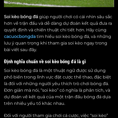
Soi kèo bóng đá
giúp người chơi có cái nhìn sâu sắc
hơn về trận đấu và dễ dàng dự đoán kết quả đưa ra
quyết định và chiến thuật chi tiết hơn. Hãy cùng
cacuocbongda
tìm hiểu soi kèo bóng đá, và những
lưu ý quan trọng khi tham gia soi kèo ngay trong
bài viết sau đây.
Định nghĩa chuẩn về soi kèo bóng đá là gì
Soi kèo bóng đá là một thuật ngữ được sử dụng
phổ biến trong lĩnh vực đặt cược thể thao, đặc biệt
là đối với những người yêu thích trò chơi bóng đá.
Đơn giản mà nói, “soi kèo” có nghĩa là phân tích, và
dự đoán về kết quả của một trận đấu bóng đá dựa
trên nhiều yếu tố khác nhau.
Đối với người tham gia chơi cá cược, việc “soi kèo”