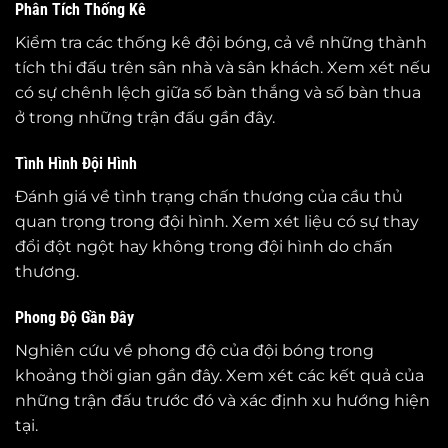
Phân Tích Thống Kê
Kiểm tra các thống kê đội bóng, cả về những thành
tích thi đấu trên sân nhà và sân khách. Xem xét nếu
có sự chênh lệch giữa số bàn thắng và số bàn thua
ở trong những trận đấu gần đây.
Tình Hình Đội Hình
Đánh giá về tình trạng chấn thương của cầu thủ
quan trọng trong đội hình. Xem xét liệu có sự thay
đổi đột ngột hay không trong đội hình do chấn
thương.
Phong Độ Gần Đây
Nghiên cứu về phong độ của đội bóng trong
khoảng thời gian gần đây. Xem xét các kết quả của
những trận đấu trước đó và xác định xu hướng hiện
tại.